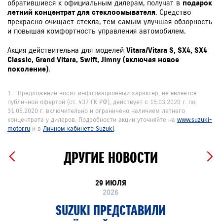
обратившиеся к официальным дилерам, получат в
подарок
летний концентрат для стеклоомывателя
. Средство
прекрасно очищает стекла, тем самым улучшая обзорность
и повышая комфортность управления автомобилем.
Акция действительна для моделей
Vitara/Vitara S, SX4, SX4
Classic, Grand Vitara, Swift, Jimny (включая новое
поколение)
.
1 - Предложение носит информационный характер, не является
публичной офертой (ст. 437 ГК РФ), действует с 15.03.2020 г. по
31.05.2020 г. включительно и ограничено наличием летнего
концентрата у дилеров. Подробности акции уточняйте на
www.suzuki-
motor.ru
и в
Личном кабинете Suzuki
.
ДРУГИЕ НОВОСТИ
29 ИЮЛЯ
2026
SUZUKI ПРЕДСТАВИЛИ