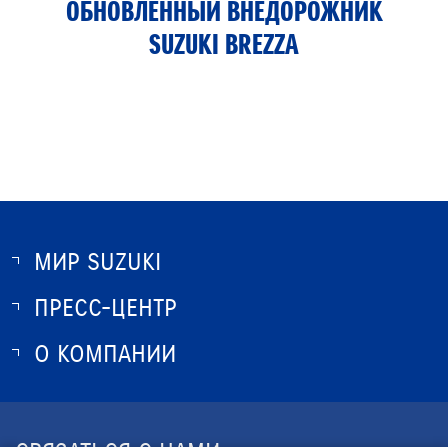
ОБНОВЛЁННЫЙ ВНЕДОРОЖНИК
SUZUKI BREZZA
МИР SUZUKI
ПРЕСС-ЦЕНТР
О SUZUKI
ИСТОРИЯ SUZUKI
О КОМПАНИИ
НОВОСТИ
ПРОГРАММА ЛОЯЛЬНОСТИ
О КОМПАНИИ
КОНТАКТЫ