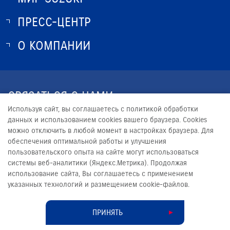
ПРЕСС-ЦЕНТР
О SUZUKI
ИСТОРИЯ SUZUKI
О КОМПАНИИ
НОВОСТИ
ПРОГРАММА ЛОЯЛЬНОСТИ
О КОМПАНИИ
КОНТАКТЫ
СВЯЗАТЬСЯ С НАМИ
ЮРИДИЧЕСКАЯ ИНФОРМАЦИЯ
Используя сайт, вы соглашаетесь с политикой обработки
+7 (8442) 68-59-24
данных и использованием cookies вашего браузера. Cookies
можно отключить в любой момент в настройках браузера. Для
SUZUKI@ARKONT.RU
обеспечения оптимальной работы и улучшения
пользовательского опыта на сайте могут использоваться
системы веб-аналитики (Яндекс.Метрика). Продолжая
использование сайта, Вы соглашаетесь с применением
указанных технологий и размещением cookie-файлов.
© 2026
АРКОНТ
Сделано в ПЕРКС
ПРИНЯТЬ