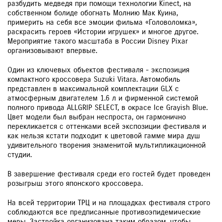
разбудить медведя при помощи технологии Kinect, на
собственном болиде обогнать Молнию Мак Куина,
примерить на себя все эмоции фильма «Головоломка»,
раскрасить героев «Истории игрушек» и многое другое.
Мероприятие такого масштаба в России Disney Pixar
организовывают впервые.
Один из ключевых объектов фестиваля - экспозиция
компактного кроссовера Suzuki Vitara. Автомобиль
представлен в максимальной комплектации GLX с
атмосферным двигателем 1.6 л и фирменной системой
полного привода ALLGRIP SELECT, в окрасе Ice Grayish Blue.
Цвет модели был выбран неспроста, он гармонично
перекликается с оттенками всей экспозиции фестиваля и
как нельзя кстати подходит к цветовой гамме мира душ
удивительного творения знаменитой мультипликационной
студии.
В завершение фестиваля среди его гостей будет проведен
розыгрыш этого японского кроссовера.
На всей территории ТРЦ и на площадках фестиваля строго
соблюдаются все предписанные противоэпидемические
меры. Застройка организована таким образом, чтобы