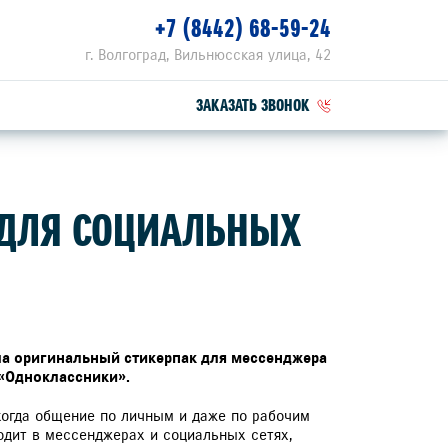
+7 (8442) 68-59-24
г. Волгоград, Вильнюсская улица, 42
ЗАКАЗАТЬ ЗВОНОК
ПЕЦПРЕДЛОЖЕНИЯ
 ДЛЯ СОЦИАЛЬНЫХ
РВИСНЫЕ АКЦИИ
ОГРАММА ЛОЯЛЬНОСТИ SPECIAL
ЛУГИ ШИНОМОНТАЖА
ла оригинальный стикерпак для мессенджера
 «Одноклассники».
АГНОСТИКА ПОДВЕСКИ В ПОДАРОК ПРИ
ПОЛНЕНИИ ШИНОМОНТАЖА
когда общение по личным и даже по рабочим
дит в мессенджерах и социальных сетях,