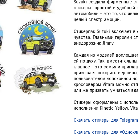
Suzuki создала фирменные ст
ПР
стикеры -простой и удобный 
ПР
автомобиль – это то, что явл
целый спектр эмоций.
SU
Стикерпак Suzuki включает в
чувства. Главными героями ст
внедорожник Jimny.
VITARA
JIMNY
РАССЧИТАТЬ ТО
С
Каждая из моделей воплощает
ей по духу. Так, вместительн
главное – это семья и пригла
призывает покорять вершины,
пользователям «спокойной но
кроссовером Vitara можно от
или же призвать умчаться вда
Стикеры оформлены с исполь
исполнении Kinetic Yellow, Vita
Скачать стикеры для Telegram
Скачать стикеры для «Однокл