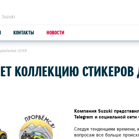
 Suzuki
И
КОНТАКТЫ
НОВОСТИ
ОЦИАЛЬНЫХ СЕТЕЙ
ЗАПЧАСТИ И АКСЕССУАРЫ
С
ЯЕТ КОЛЛЕКЦИЮ СТИКЕРОВ
ОРИГИНАЛЬНЫЕ ЗАПЧАСТИ
СЕ
ПРОДУКЦИЯ SUZUTEC
ПР
КУЗОВНЫЕ ЗАПЧАСТИ И РЕМОНТ
УС
Компания
Suzuki
представи
Telegram
и социальной сети
УЗНАТЬ СТОИМОСТЬ ДЕТАЛИ
ДИ
ВЫ
Следуя тенденциям времени, 
вопросам все больше происхо