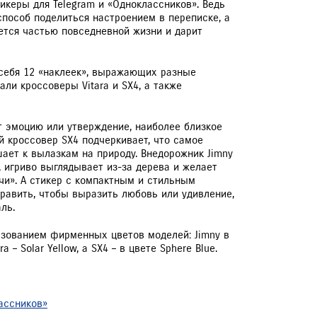
икеры для Telegram и «Одноклассников». Ведь
ОВЕРКА УГЛОВ УСТАНОВКИ КОЛЁС В ПОДАРОК
способ поделиться настроением в переписке, а
И ВЫПОЛНЕНИИ ШИНОМОНТАЖА
яется частью повседневной жизни и дарит
ZUKI ПРИВИЛЕГИЯ 3+
 себя 12 «наклеек», выражающих разные
али кроссоверы Vitara и SX4, а также
ЕРВИСНЫЕ КАМПАНИИ
 эмоцию или утверждение, наиболее близкое
ый кроссовер SX4 подчеркивает, что самое
шает к вылазкам на природу. Внедорожник Jimny
 игриво выглядывает из-за дерева и желает
чи». А стикер с компактным и стильным
править, чтобы выразить любовь или удивление,
ль.
зованием фирменных цветов моделей: Jimny в
ra – Solar Yellow, а SX4 – в цвете Sphere Blue.
ассников»