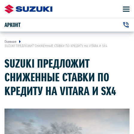
АРКОНТ
АВТОМОБИЛИ
+7 (8442) 68-59-24
ВЛАДЕЛЬЦАМ
г. Волгоград, Вильнюсская улица, 42
Главная
SUZUKI ПРЕДЛОЖИТ СНИЖЕННЫЕ СТАВКИ ПО КРЕДИТУ НА VITARA И SX4
О КОМПАНИИ
SUZUKI ПРЕДЛОЖИТ
СНИЖЕННЫЕ СТАВКИ ПО
КОНТАКТЫ
КРЕДИТУ НА VITARA И SX4
НОВОСТИ
ЗАКАЗАТЬ ЗВОНОК