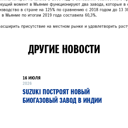
ПР
кущий момент в Мьянме функционируют два завода, которые в со
ПР
производство в стране на 125% по сравнению с 2018 годом до 13 
 в Мьянме по итогам 2019 года составила 60,3%.
SU
 расширить присутствие на местном рынке и удовлетворить раст
VITARA
JIMNY
РАССЧИТАТЬ ТО
С
ДРУГИЕ НОВОСТИ
16 ИЮЛЯ
2026
SUZUKI ПОСТРОЯТ НОВЫЙ
БИОГАЗОВЫЙ ЗАВОД В ИНДИИ