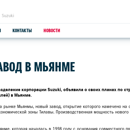
 Suzuki
И
КОНТАКТЫ
НОВОСТИ
ЗАПЧАСТИ И АКСЕССУАРЫ
С
ЗАВОД В МЬЯНМЕ
ОРИГИНАЛЬНЫЕ ЗАПЧАСТИ
СЕ
ПРОДУКЦИЯ SUZUTEC
ПР
дразделение корпорации Suzuki, объявила о своих планах по с
илей) в Мьянме.
КУЗОВНЫЕ ЗАПЧАСТИ И РЕМОНТ
УС
 рынке Мьянмы, новый завод, открытие которого намечено на с
кономической зоны Тилавы. Производственная мощность нового 
УЗНАТЬ СТОИМОСТЬ ДЕТАЛИ
ДИ
ВЫ
янме, которая началась в 1998 году с основания совместного пр