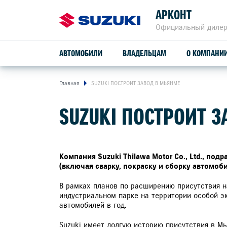
АРКОНТ
Официальный дилер
АВТОМОБИЛИ
ВЛАДЕЛЬЦАМ
О КОМПАНИ
Главная
SUZUKI ПОСТРОИТ ЗАВОД В МЬЯНМЕ
ОБСЛУЖИВАНИЕ И РЕМОНТ
SUZUKI ПОСТРОИТ 
SUZUKI VITARA
ПРОГРАММА ЛОЯЛЬНОСТИ
СЕРВИСНОЕ ОБСЛУЖИВАНИЕ
Компания Suzuki Thilawa Motor Co., Ltd., по
(включая сварку, покраску и сборку автомоб
расход от
4,9 л/100 км
ГАРАНТИЙНОЕ ОБСЛУЖИВАНИЕ
В рамках планов по расширению присутствия на
индустриальном парке на территории особой э
привод
ПОМОЩЬ НА ДОРОГЕ
автомобилей в год.
2WD, ALLGRIP 4WD
Suzuki имеет долгую историю присутствия в Мь