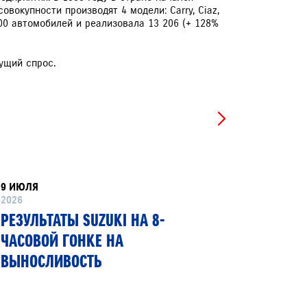
ОВЕРКА УГЛОВ УСТАНОВКИ КОЛЁС В ПОДАРОК
вокупности производят 4 модели: Carry, Ciaz,
И ВЫПОЛНЕНИИ ШИНОМОНТАЖА
300 автомобилей и реализовала 13 206 (+ 128%
ZUKI ПРИВИЛЕГИЯ 3+
ущий спрос.
ЕРВИСНЫЕ КАМПАНИИ
9 ИЮЛЯ
8 ИЮНЯ
2026
2026
РЕЗУЛЬТАТЫ SUZUKI НА 8-
SUZUKI
ЧАСОВОЙ ГОНКЕ НА
ПЕРВЫЙ
ВЫНОСЛИВОСТЬ
ГИБКИМ