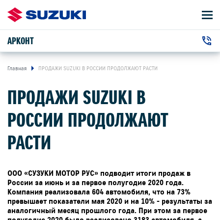
АРКОНТ
АВТОМОБИЛИ
+7 (8442) 68-59-24
ВЛАДЕЛЬЦАМ
г. Волгоград, Вильнюсская улица, 42
Главная
ПРОДАЖИ SUZUKI В РОССИИ ПРОДОЛЖАЮТ РАСТИ
ПРОДАЖИ SUZUKI В
О КОМПАНИИ
РОССИИ ПРОДОЛЖАЮТ
КОНТАКТЫ
РАСТИ
НОВОСТИ
ООО «СУЗУКИ МОТОР РУС» подводит итоги продаж в
ЗАКАЗАТЬ ЗВОНОК
России за июнь и за первое полугодие 2020 года.
Компания реализовала 604 автомобиля, что на 73%
превышает показатели мая 2020 и на 10% - результаты за
аналогичный месяц прошлого года. При этом за первое