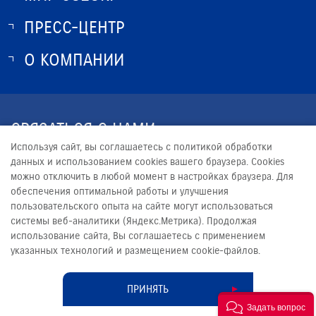
ПРЕСС-ЦЕНТР
О SUZUKI
ИСТОРИЯ SUZUKI
О КОМПАНИИ
НОВОСТИ
ПРОГРАММА ЛОЯЛЬНОСТИ
О КОМПАНИИ
КОНТАКТЫ
СВЯЗАТЬСЯ С НАМИ
ЮРИДИЧЕСКАЯ ИНФОРМАЦИЯ
Используя сайт, вы соглашаетесь с политикой обработки
+7 (8442) 68-59-24
данных и использованием cookies вашего браузера. Cookies
можно отключить в любой момент в настройках браузера. Для
SUZUKI@ARKONT.RU
обеспечения оптимальной работы и улучшения
пользовательского опыта на сайте могут использоваться
системы веб-аналитики (Яндекс.Метрика). Продолжая
использование сайта, Вы соглашаетесь с применением
указанных технологий и размещением cookie-файлов.
© 2026
АРКОНТ
Сделано в ПЕРКС
ПРИНЯТЬ
Задать вопрос