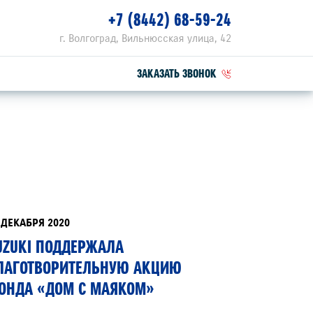
+7 (8442) 68-59-24
г. Волгоград, Вильнюсская улица, 42
ЗАКАЗАТЬ ЗВОНОК
ПЕЦПРЕДЛОЖЕНИЯ
РВИСНЫЕ АКЦИИ
ОГРАММА ЛОЯЛЬНОСТИ SPECIAL
 ДЕКАБРЯ 2020
UZUKI ПОДДЕРЖАЛА
ЛУГИ ШИНОМОНТАЖА
ЛАГОТВОРИТЕЛЬНУЮ АКЦИЮ
АГНОСТИКА ПОДВЕСКИ В ПОДАРОК ПРИ
ОНДА «ДОМ С МАЯКОМ»
ПОЛНЕНИИ ШИНОМОНТАЖА