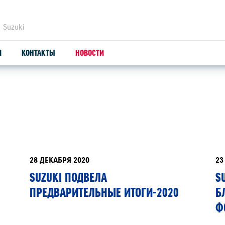
 Suzuki
И
КОНТАКТЫ
НОВОСТИ
ЗАПЧАСТИ И АКСЕССУАРЫ
С
ОРИГИНАЛЬНЫЕ ЗАПЧАСТИ
СЕ
ПРОДУКЦИЯ SUZUTEC
ПР
28 ДЕКАБРЯ 2020
23
SUZUKI ПОДВЕЛА
S
КУЗОВНЫЕ ЗАПЧАСТИ И РЕМОНТ
УС
ПРЕДВАРИТЕЛЬНЫЕ ИТОГИ-2020
Б
УЗНАТЬ СТОИМОСТЬ ДЕТАЛИ
ДИ
Ф
ВЫ