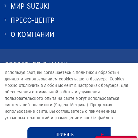
МИР SUZUKI
ПРЕСС-ЦЕНТР
О SUZUKI
ИСТОРИЯ SUZUKI
О КОМПАНИИ
НОВОСТИ
ПРОГРАММА ЛОЯЛЬНОСТИ
О КОМПАНИИ
КОНТАКТЫ
СВЯЗАТЬСЯ С НАМИ
ЮРИДИЧЕСКАЯ ИНФОРМАЦИЯ
Используя сайт, вы соглашаетесь с политикой обработки
+7 (8442) 68-59-24
данных и использованием cookies вашего браузера. Cookies
можно отключить в любой момент в настройках браузера. Для
SUZUKI@ARKONT.RU
обеспечения оптимальной работы и улучшения
пользовательского опыта на сайте могут использоваться
системы веб-аналитики (Яндекс.Метрика). Продолжая
использование сайта, Вы соглашаетесь с применением
указанных технологий и размещением cookie-файлов.
© 2026
АРКОНТ
Сделано в ПЕРКС
ПРИНЯТЬ