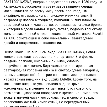
GSX1100S KATANA, впервые представленному в 1980 году на
Кёльнском мотосалоне и сразу завоевавшему сердца
мотоциклистов по всему миру своим авангардным
дизайном, отсылающим к японскому мечу «катана». В
разработку нового мотоцикла, компания Suzuki вложила
весь свой опыт и мастерство, основываясь на духе бренда
и истории модели KATANA. В результате, подобно японскому
мечу из закаленной стали, появился новый мотоцикл Suzuki
KATANA, сочетающий в себе уникальный, авангардный
дизайн и современные технологии.
Основываясь на внешнем виде GSX1100S KATANA, новая
модель выглядит современно и спортивно. Его формы
созданы резкими, широкими линиями, словно
прорубленными мечом. Вертикально ориентированная
светодиодная головная оптика и светодиодные габариты,
напоминающие собой острие японского меча, дополняют
характерный внешний вид Suzuki KATANA. Кроме того, на
мотоцикле впервые установлено заднее крыло с
консольным креплением на маятнике. Это позволило
разместить указатели поворотов и крепление номерного
знака в нижней части мотоцикла, что, в свою очередь,
обеспечило чистый, компактный, не перегруженный
деталями внешний вид.